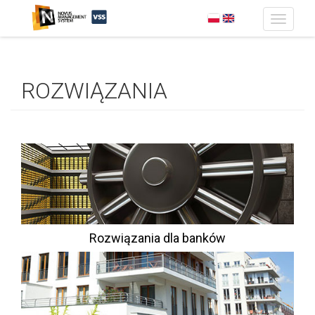
Toggle
navigatio
Przejdź do treści
ROZWIĄZANIA
Rozwiązania dla banków